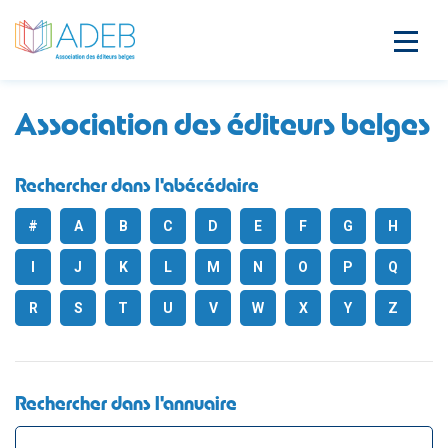
Association des éditeurs belges
Rechercher dans l'abécédaire
#
A
B
C
D
E
F
G
H
I
J
K
L
M
N
O
P
Q
R
S
T
U
V
W
X
Y
Z
Rechercher dans l'annuaire