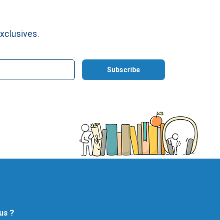
xclusives.
us ?