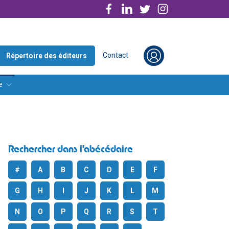
Contact
Répertoire des éditeurs
e
Rechercher dans l'abécédaire
#
A
B
C
D
E
F
G
H
I
J
K
L
M
N
O
P
Q
R
S
T