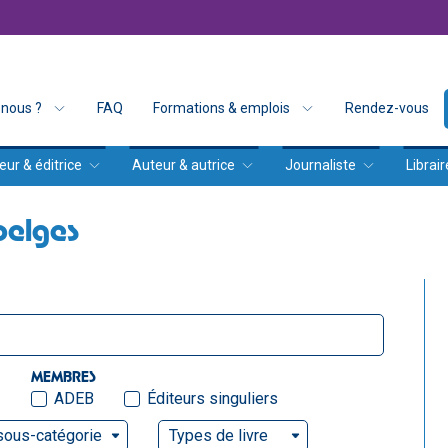
nous ?
FAQ
Formations & emplois
Rendez-vous
eur & éditrice
Auteur & autrice
Journaliste
Librair
belges
MEMBRES
ADEB
Éditeurs singuliers
sous-catégorie
Types de livre