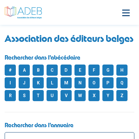
Association des éditeurs belges
Rechercher dans l'abécédaire
#
A
B
C
D
E
F
G
H
I
J
K
L
M
N
O
P
Q
R
S
T
U
V
W
X
Y
Z
Rechercher dans l'annuaire