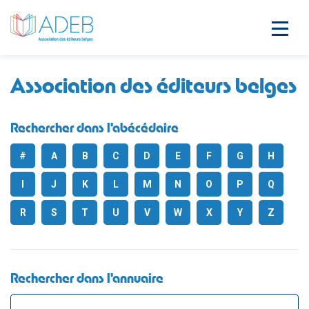
Association des éditeurs belges
Rechercher dans l'abécédaire
#
A
B
C
D
E
F
G
H
I
J
K
L
M
N
O
P
Q
R
S
T
U
V
W
X
Y
Z
Rechercher dans l'annuaire