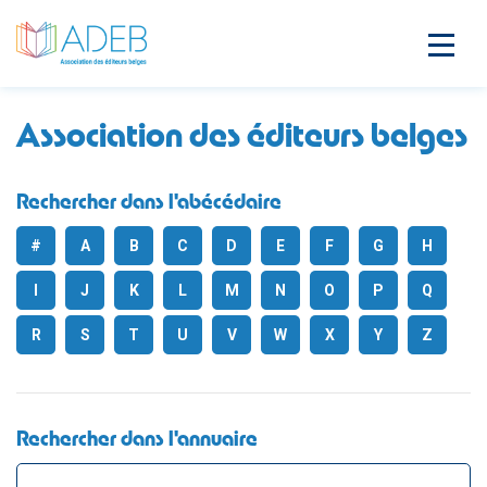
Association des éditeurs belges
Rechercher dans l'abécédaire
#
A
B
C
D
E
F
G
H
I
J
K
L
M
N
O
P
Q
R
S
T
U
V
W
X
Y
Z
Rechercher dans l'annuaire