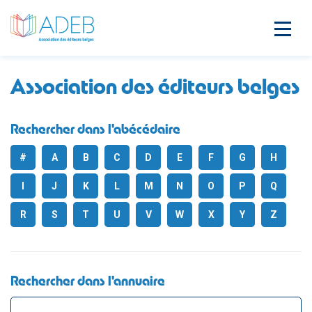
Association des éditeurs belges
Rechercher dans l'abécédaire
#
A
B
C
D
E
F
G
H
I
J
K
L
M
N
O
P
Q
R
S
T
U
V
W
X
Y
Z
Rechercher dans l'annuaire