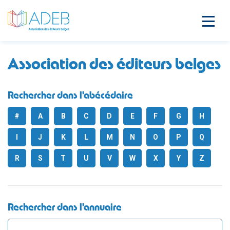
Association des éditeurs belges
Rechercher dans l'abécédaire
#
A
B
C
D
E
F
G
H
I
J
K
L
M
N
O
P
Q
R
S
T
U
V
W
X
Y
Z
Rechercher dans l'annuaire