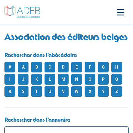
Association des éditeurs belges
Rechercher dans l'abécédaire
#
A
B
C
D
E
F
G
H
I
J
K
L
M
N
O
P
Q
R
S
T
U
V
W
X
Y
Z
Rechercher dans l'annuaire