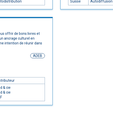
todistribution
Suisse
Autodiffusion
s offrir de bons livres et
un ancrage culturel en
me intention de réunir dans
ADEB
stributeur
d & cie
d & cie
F