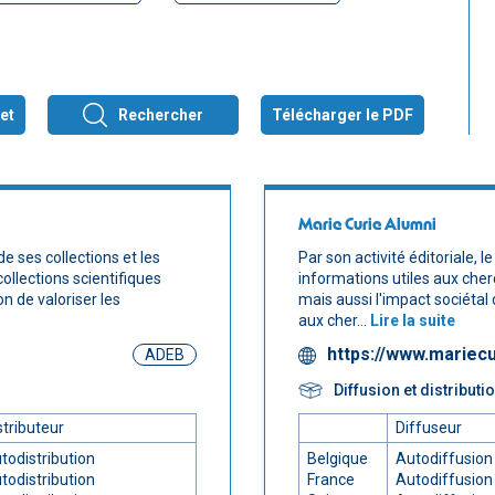
et
Rechercher
Télécharger le PDF
Marie Curie Alumni
de ses collections et les
Par son activité éditoriale,
collections scientifiques
informations utiles aux che
n de valoriser les
mais aussi l'impact sociétal d
aux cher...
Lire la suite
https://www.mariecu
ADEB
Diffusion et distributi
stributeur
Diffuseur
todistribution
Belgique
Autodiffusion
todistribution
France
Autodiffusion