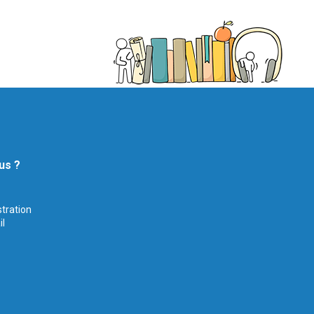
us ?
stration
il