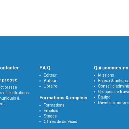
ontacter
F.A.Q
Qui sommes-no
Editeur
Missions
 presse
Auteur
Enjeux & actions
Libraire
Conseil d'admini
ct presse
Groupes de trava
 et illustrations
Équipe
Formations & emplois
uniqués &
Devenir membre
ers
Formations
Emplois
Stages
Offres de services