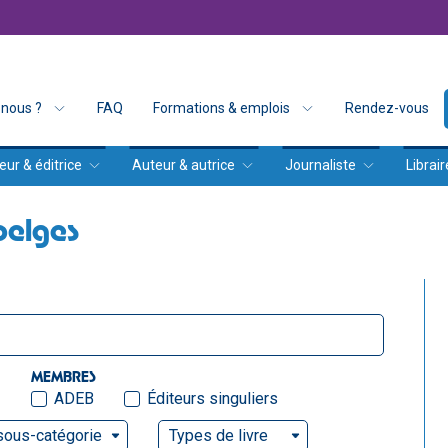
nous ?
FAQ
Formations & emplois
Rendez-vous
eur & éditrice
Auteur & autrice
Journaliste
Librair
belges
MEMBRES
ADEB
Éditeurs singuliers
sous-catégorie
Types de livre