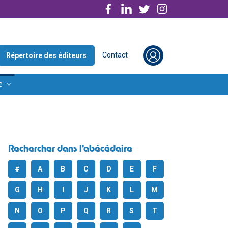
Contact
Répertoire des éditeurs
e
Rechercher dans l'abécédaire
#
A
B
C
D
E
F
G
H
I
J
K
L
M
N
O
P
Q
R
S
T