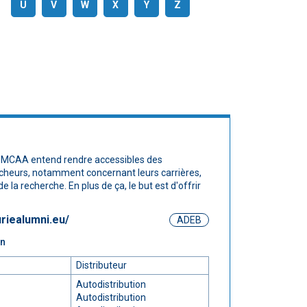
U
V
W
X
Y
Z
 le MCAA entend rendre accessibles des
rcheurs, notamment concernant leurs carrières,
e la recherche. En plus de ça, le but est d'offrir
riealumni.eu/
ADEB
on
Distributeur
Autodistribution
Autodistribution