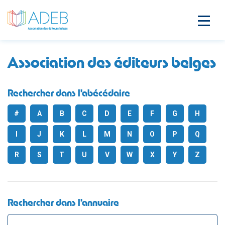
Association des éditeurs belges
Rechercher dans l'abécédaire
#
A
B
C
D
E
F
G
H
I
J
K
L
M
N
O
P
Q
R
S
T
U
V
W
X
Y
Z
Rechercher dans l'annuaire