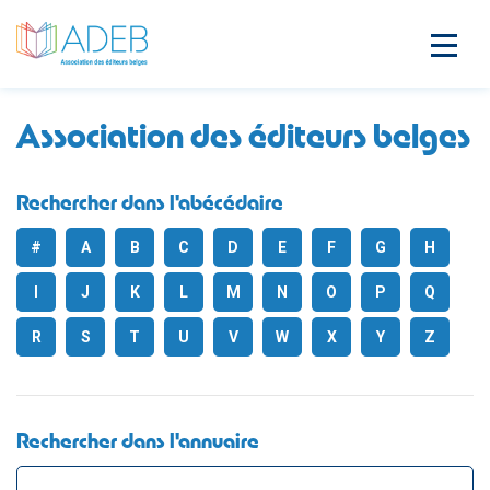
Association des éditeurs belges
Rechercher dans l'abécédaire
#
A
B
C
D
E
F
G
H
I
J
K
L
M
N
O
P
Q
R
S
T
U
V
W
X
Y
Z
Rechercher dans l'annuaire