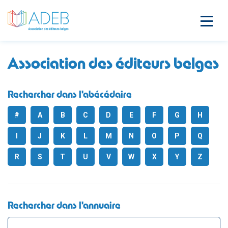
Association des éditeurs belges
Rechercher dans l'abécédaire
#
A
B
C
D
E
F
G
H
I
J
K
L
M
N
O
P
Q
R
S
T
U
V
W
X
Y
Z
Rechercher dans l'annuaire