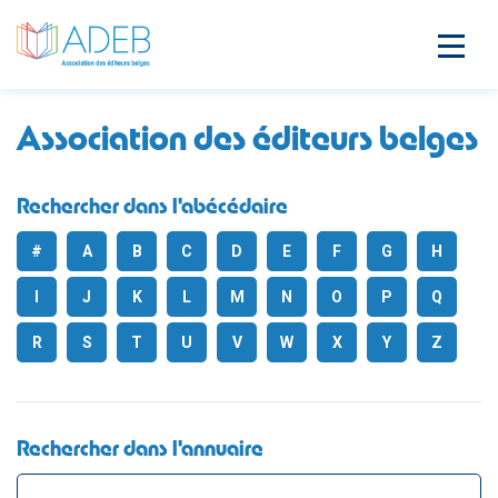
Association des éditeurs belges
Rechercher dans l'abécédaire
#
A
B
C
D
E
F
G
H
I
J
K
L
M
N
O
P
Q
R
S
T
U
V
W
X
Y
Z
Rechercher dans l'annuaire