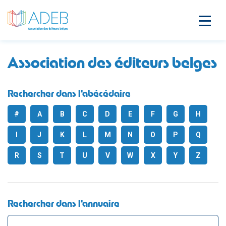
Association des éditeurs belges
Rechercher dans l'abécédaire
#
A
B
C
D
E
F
G
H
I
J
K
L
M
N
O
P
Q
R
S
T
U
V
W
X
Y
Z
Rechercher dans l'annuaire