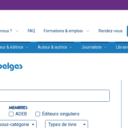
nous ?
FAQ
Formations & emplois
Rendez-vous
eur & éditrice
Auteur & autrice
Journaliste
Librair
belges
MEMBRES
ADEB
Éditeurs singuliers
sous-catégorie
Types de livre