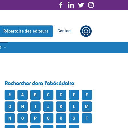
Contact
Répertoire des éditeurs
e
Rechercher dans l'abécédaire
#
A
B
C
D
E
F
G
H
I
J
K
L
M
N
O
P
Q
R
S
T