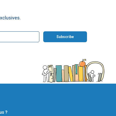
xclusives.
us ?