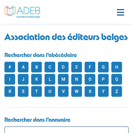
Association des éditeurs belges
Rechercher dans l'abécédaire
#
A
B
C
D
E
F
G
H
I
J
K
L
M
N
O
P
Q
R
S
T
U
V
W
X
Y
Z
Rechercher dans l'annuaire