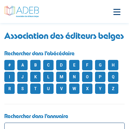
Association des éditeurs belges
Rechercher dans l'abécédaire
#
A
B
C
D
E
F
G
H
I
J
K
L
M
N
O
P
Q
R
S
T
U
V
W
X
Y
Z
Rechercher dans l'annuaire