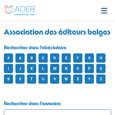
Association des éditeurs belges
Rechercher dans l'abécédaire
#
A
B
C
D
E
F
G
H
I
J
K
L
M
N
O
P
Q
R
S
T
U
V
W
X
Y
Z
Rechercher dans l'annuaire