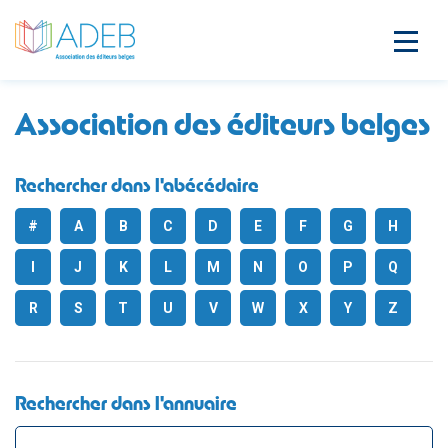
Association des éditeurs belges
Rechercher dans l'abécédaire
#
A
B
C
D
E
F
G
H
I
J
K
L
M
N
O
P
Q
R
S
T
U
V
W
X
Y
Z
Rechercher dans l'annuaire