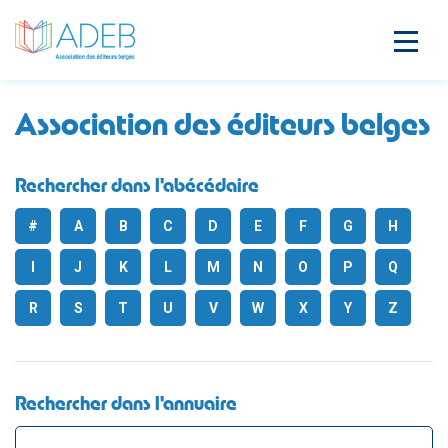
Association des éditeurs belges
Rechercher dans l'abécédaire
#
A
B
C
D
E
F
G
H
I
J
K
L
M
N
O
P
Q
R
S
T
U
V
W
X
Y
Z
Rechercher dans l'annuaire