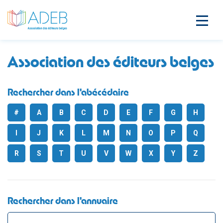
Association des éditeurs belges
Rechercher dans l'abécédaire
#
A
B
C
D
E
F
G
H
I
J
K
L
M
N
O
P
Q
R
S
T
U
V
W
X
Y
Z
Rechercher dans l'annuaire