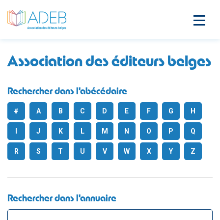
Association des éditeurs belges
Rechercher dans l'abécédaire
#
A
B
C
D
E
F
G
H
I
J
K
L
M
N
O
P
Q
R
S
T
U
V
W
X
Y
Z
Rechercher dans l'annuaire