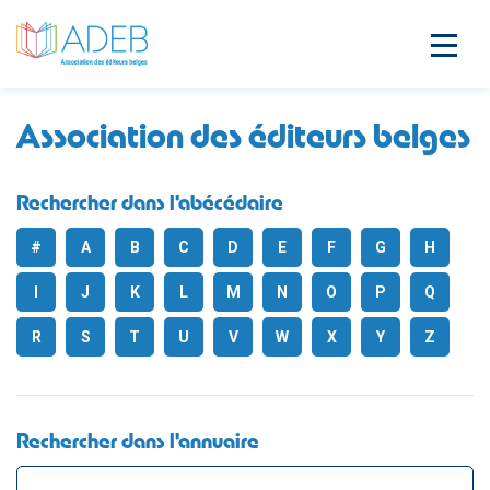
Association des éditeurs belges
Rechercher dans l'abécédaire
#
A
B
C
D
E
F
G
H
I
J
K
L
M
N
O
P
Q
R
S
T
U
V
W
X
Y
Z
Rechercher dans l'annuaire