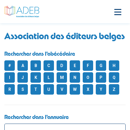
Association des éditeurs belges
Rechercher dans l'abécédaire
#
A
B
C
D
E
F
G
H
I
J
K
L
M
N
O
P
Q
R
S
T
U
V
W
X
Y
Z
Rechercher dans l'annuaire