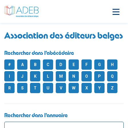
Association des éditeurs belges
Rechercher dans l'abécédaire
#
A
B
C
D
E
F
G
H
I
J
K
L
M
N
O
P
Q
R
S
T
U
V
W
X
Y
Z
Rechercher dans l'annuaire