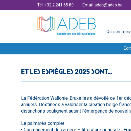
Tél: +32 2 241 65 80
Email: adeb@adeb.be
Qui sommes-
Édit
ET LES ESPIÈGLES 2025 SONT...
La Fédération Wallonie-Bruxelles a dévoilé ce 1er déce
annuels. Destinées à valoriser la création belge fran
distinctions soulignent autant l’émergence de nouvel
Le palmarès complet :
• Couronnement de carrière – littérature générale :
Eug