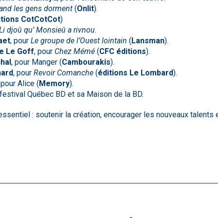
and les gens dorment
(
Onlit
).
itions CotCotCot
)
Li djoû qu’ Monsieû a rivnou
.
aet
, pour
Le groupe de l’Ouest lointain
(
Lansman
).
e Le Goff
, pour
Chez Mémé
(
CFC éditions
).
hal
, pour Manger (
Cambourakis
).
ard
, pour
Revoir Comanche
(
éditions Le Lombard
).
, pour Alice (
Memory
).
 festival Québec BD et sa Maison de la BD.
essentiel : soutenir la création, encourager les nouveaux talents