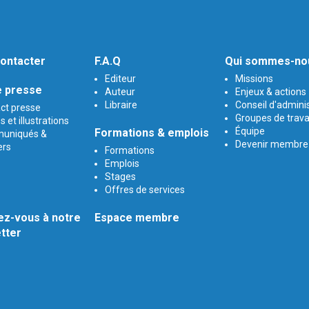
ontacter
F.A.Q
Qui sommes-no
Editeur
Missions
 presse
Auteur
Enjeux & actions
Libraire
Conseil d'admini
ct presse
Groupes de trava
 et illustrations
Équipe
Formations & emplois
uniqués &
Devenir membre
ers
Formations
Emplois
Stages
Offres de services
z-vous à notre
Espace membre
tter