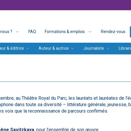
nous ?
FAQ
Formations & emplois
Rendez-vous
eur & éditrice
Auteur & autrice
Journaliste
Librair
mbre, au Théâtre Royal du Parc, les lauréats et lauréates de l’éd
cophone dans toute sa diversité – littérature générale, jeunesse
les voix que la reconnaissance de parcours confirmés.
ène Savitzkaya
, pour l’ensemble de son œuvre.