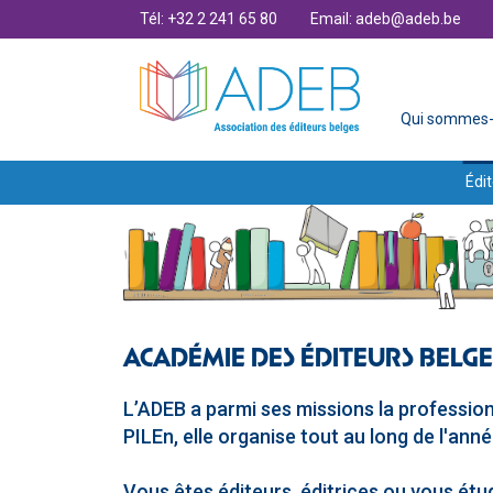
Tél: +32 2 241 65 80
Email: adeb@adeb.be
Qui sommes-
Édit
ACADÉMIE DES ÉDITEURS BELGE
L’ADEB a parmi ses missions la professionn
PILEn, elle organise tout au long de l'ann
Vous êtes éditeurs, éditrices ou vous étu