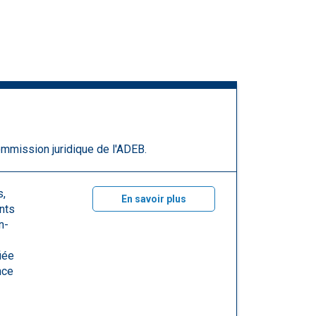
ommission juridique de l'ADEB.
s,
En savoir plus
ants
n-
iée
nce