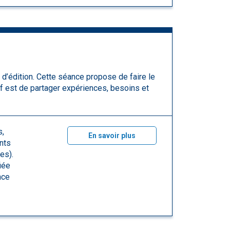
d’édition. Cette séance propose de faire le
if est de partager expériences, besoins et
s,
En savoir plus
ants
es).
iée
nce