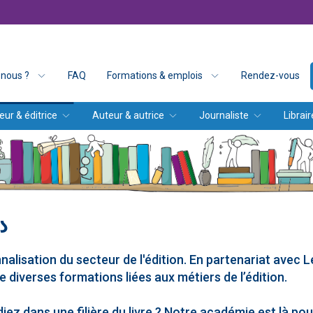
nous ?
FAQ
Formations & emplois
Rendez-vous
eur & éditrice
Auteur & autrice
Journaliste
Librair
S
alisation du secteur de l'édition. En partenariat avec Le
ée diverses formations liées aux métiers de l’édition.
diez dans une filière du livre ? Notre académie est là 