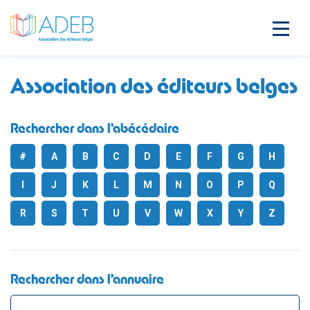
Association des éditeurs belges
Rechercher dans l'abécédaire
#
A
B
C
D
E
F
G
H
I
J
K
L
M
N
O
P
Q
R
S
T
U
V
W
X
Y
Z
Rechercher dans l'annuaire