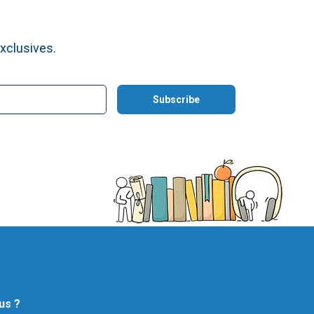
xclusives.
us ?