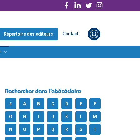
Contact
Répertoire des éditeurs
e
Rechercher dans l'abécédaire
#
A
B
C
D
E
F
G
H
I
J
K
L
M
N
O
P
Q
R
S
T