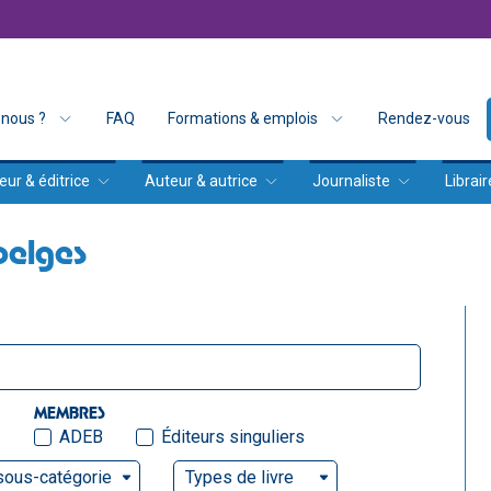
nous ?
FAQ
Formations & emplois
Rendez-vous
eur & éditrice
Auteur & autrice
Journaliste
Librair
belges
MEMBRES
ADEB
Éditeurs singuliers
sous-catégorie
Types de livre