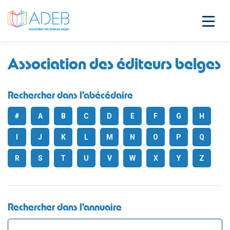
Association des éditeurs belges
Rechercher dans l'abécédaire
#
A
B
C
D
E
F
G
H
I
J
K
L
M
N
O
P
Q
R
S
T
U
V
W
X
Y
Z
Rechercher dans l'annuaire