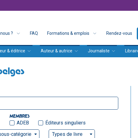
nous ?
FAQ
Formations & emplois
Rendez-vous
eur & éditrice
Auteur & autrice
Journaliste
Librair
belges
MEMBRES
ADEB
Éditeurs singuliers
sous-catégorie
Types de livre