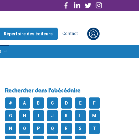
Contact
Répertoire des éditeurs
e
Rechercher dans l'abécédaire
#
A
B
C
D
E
F
G
H
I
J
K
L
M
N
O
P
Q
R
S
T