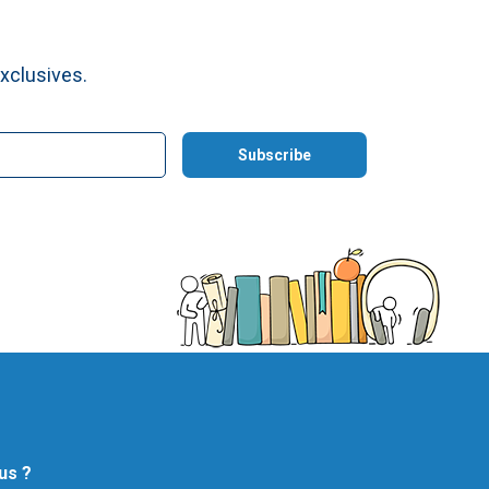
xclusives.
us ?