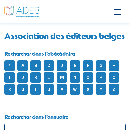
Association des éditeurs belges
Rechercher dans l'abécédaire
#
A
B
C
D
E
F
G
H
I
J
K
L
M
N
O
P
Q
R
S
T
U
V
W
X
Y
Z
Rechercher dans l'annuaire