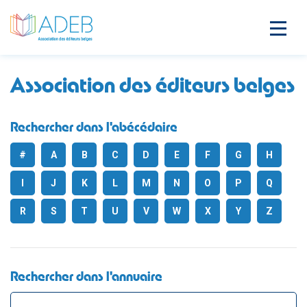
Association des éditeurs belges
Rechercher dans l'abécédaire
#
A
B
C
D
E
F
G
H
I
J
K
L
M
N
O
P
Q
R
S
T
U
V
W
X
Y
Z
Rechercher dans l'annuaire