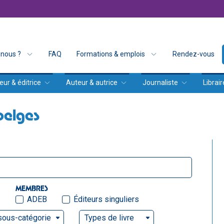
nous ?
FAQ
Formations & emplois
Rendez-vous
eur & éditrice
Auteur & autrice
Journaliste
Librair
belges
MEMBRES
ADEB
Éditeurs singuliers
sous-catégorie
Types de livre