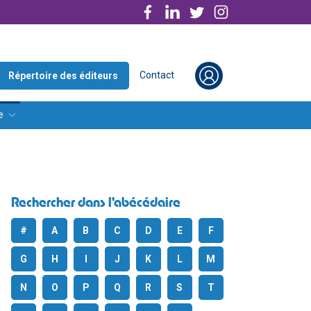
Contact
Répertoire des éditeurs
e
Rechercher dans l'abécédaire
#
A
B
C
D
E
F
G
H
I
J
K
L
M
N
O
P
Q
R
S
T