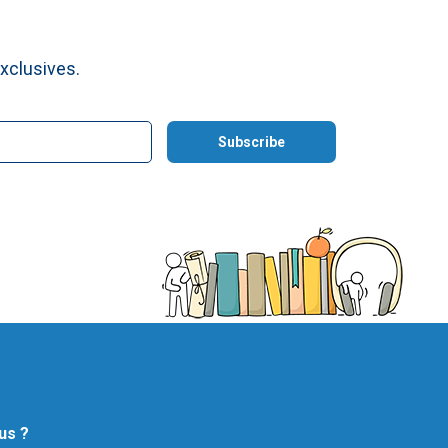
xclusives.
us ?