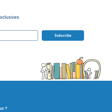
xclusives.
us ?