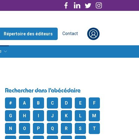
Contact
Répertoire des éditeurs
e
Rechercher dans l'abécédaire
#
A
B
C
D
E
F
G
H
I
J
K
L
M
N
O
P
Q
R
S
T