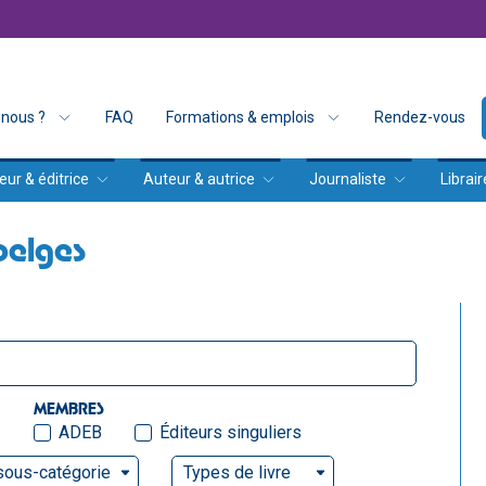
nous ?
FAQ
Formations & emplois
Rendez-vous
eur & éditrice
Auteur & autrice
Journaliste
Librair
belges
MEMBRES
ADEB
Éditeurs singuliers
sous-catégorie
Types de livre